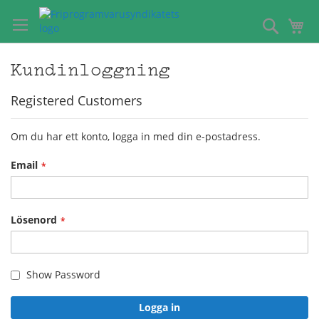
Hoppa
till
Sök
Mi
innehållet
Kundinloggning
Registered Customers
Om du har ett konto, logga in med din e-postadress.
Email
Lösenord
Show Password
Logga in