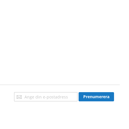
Sign
Prenumerera
Up
for
Our
Newsletter: