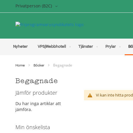
Hoppa
Språk/Vy
Privatperson (B2C)
till
innehållet
Nyheter
VPS/Webbhotell
Tjänster
Prylar
Bö
Begagnade
Home
Böcker
Begagnade
Jämför produkter
Vi kan inte hitta pr
Du har inga artiklar att
jämföra.
Min önskelista