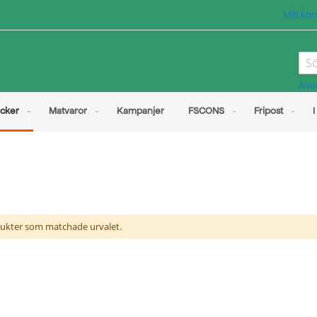
Mitt kon
Sea
Ava
cker
Matvaror
Kampanjer
FSCONS
Fripost
I
odukter som matchade urvalet.