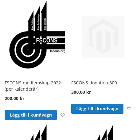
FSCONS medlemskap 2022
FSCONS donation 300
(per kalenderår)
300,00 kr
200,00 kr
Läg
Lägg till i kundvagn
Lägg till i önskelista
Lägg till i kundvagn