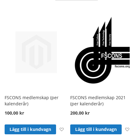
sortering
FSCONS medlemskap (per
FSCONS medlemskap 2021
kalenderår)
(per kalenderår)
100,00 kr
200,00 kr
Lägg till i önskelista
Läg
Lägg till i kundvagn
Lägg till i kundvagn