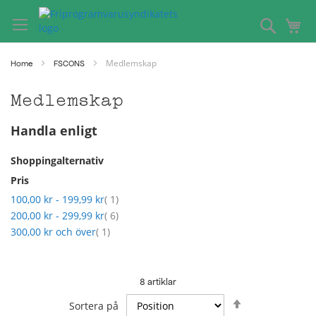
Hoppa
till
Search
Mi
innehållet
Medlemskap
Home
FSCONS
Medlemskap
Handla enligt
Shoppingalternativ
Pris
artikel
100,00 kr
-
199,99 kr
1
artikel
200,00 kr
-
299,99 kr
6
artikel
300,00 kr
och över
1
8
artiklar
Sätt
Sortera på
fallande