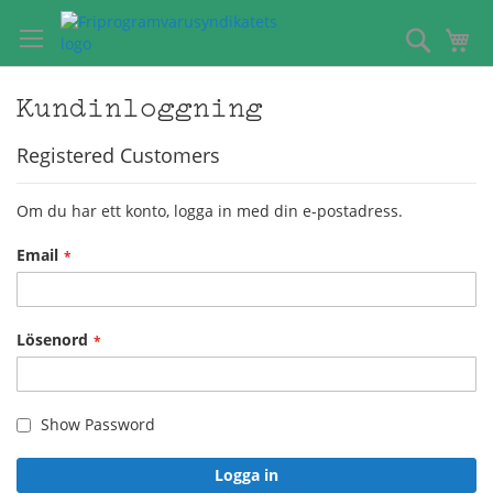
Hoppa
till
Sök
Mi
innehållet
Kundinloggning
Registered Customers
Om du har ett konto, logga in med din e-postadress.
Email
Lösenord
Show Password
Logga in