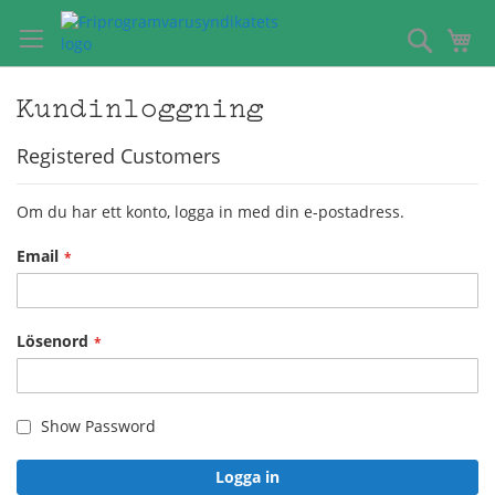
Hoppa
till
Sök
Mi
innehållet
Kundinloggning
Registered Customers
Om du har ett konto, logga in med din e-postadress.
Email
Lösenord
Show Password
Logga in