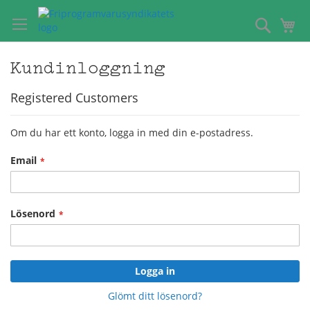
Hoppa
till
Sök
Mi
innehållet
Kundinloggning
Registered Customers
Om du har ett konto, logga in med din e-postadress.
Email
Lösenord
Logga in
Glömt ditt lösenord?