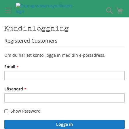
Hoppa
till
Sök
Mi
innehållet
Kundinloggning
Registered Customers
Om du har ett konto, logga in med din e-postadress.
Email
Lösenord
Show Password
Logga in