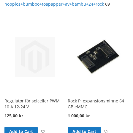
hopplos+bumboo+toapapper+av+bambu+24+rock
69
Regulator för solceller PWM
Rock Pi expansionsminne 64
10 A 12-24 V
GB eMMC
125,00 kr
1 000,00 kr
Add to Wish List
Add to Wish
Add to Cart
Add to Cart