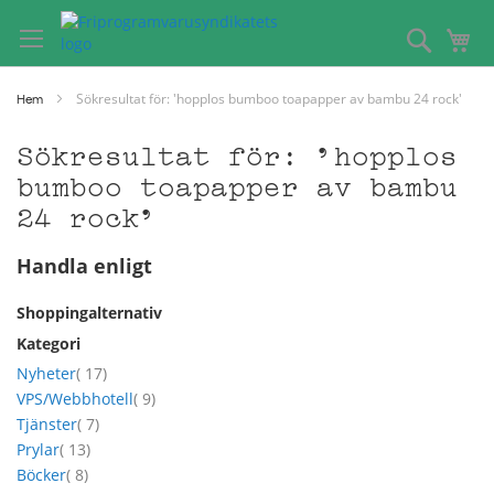
Hoppa
till
Sök
Mi
innehållet
Sökresultat för: 'hopplos bumboo toapapper av bambu 24 rock'
Hem
Sökresultat för: 'hopplos
bumboo toapapper av bambu
24 rock'
Handla enligt
Shoppingalternativ
Kategori
artikel
Nyheter
17
artikel
VPS/Webbhotell
9
artikel
Tjänster
7
artikel
Prylar
13
artikel
Böcker
8