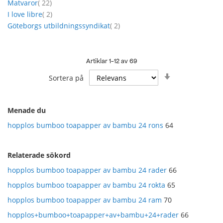
artikel
Matvaror
22
artikel
I love libre
2
artikel
Göteborgs utbildningssyndikat
2
Artiklar
1
-
12
av
69
Sätt
Sortera på
stigande
sortering
Menade du
hopplos bumboo toapapper av bambu 24 rons
64
Relaterade sökord
hopplos bumboo toapapper av bambu 24 rader
66
hopplos bumboo toapapper av bambu 24 rokta
65
hopplos bumboo toapapper av bambu 24 ram
70
hopplos+bumboo+toapapper+av+bambu+24+rader
66