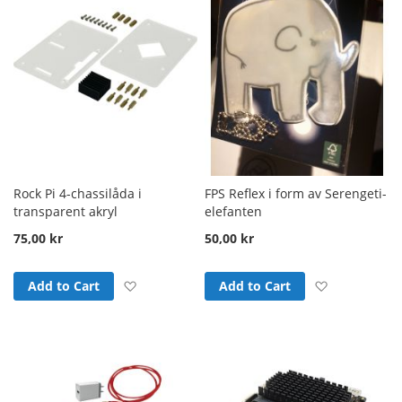
Rock Pi 4-chassilåda i
FPS Reflex i form av Serengeti-
transparent akryl
elefanten
75,00 kr
50,00 kr
Add to Wish List
Add to Wish
Add to Cart
Add to Cart