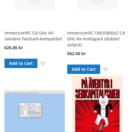
ImmersionRC 5,8 GHz AV-
ImmersionRC UNO5800v2 5,8
sändare Fatshark-kompatibel
GHz AV-mottagare (dubbel
output)
625,00 kr
562,50 kr
Add to Wish List
Add to Cart
Add to Wish
Add to Cart