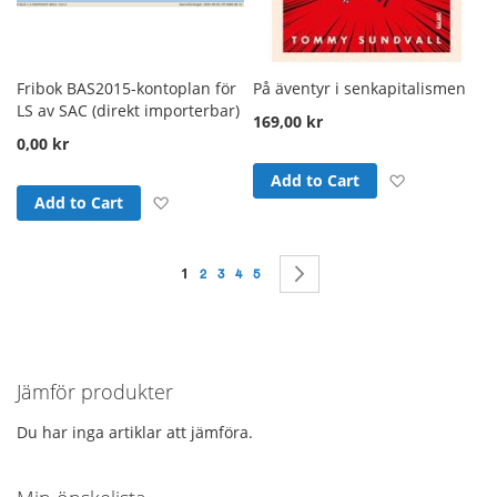
Fribok BAS2015-kontoplan för
På äventyr i senkapitalismen
LS av SAC (direkt importerbar)
169,00 kr
0,00 kr
Add to Wish
Add to Cart
Add to Wish List
Add to Cart
Page
You're currently reading page
1
Page
Page
Page
Page
Page
Nästa
2
3
4
5
Jämför produkter
Du har inga artiklar att jämföra.