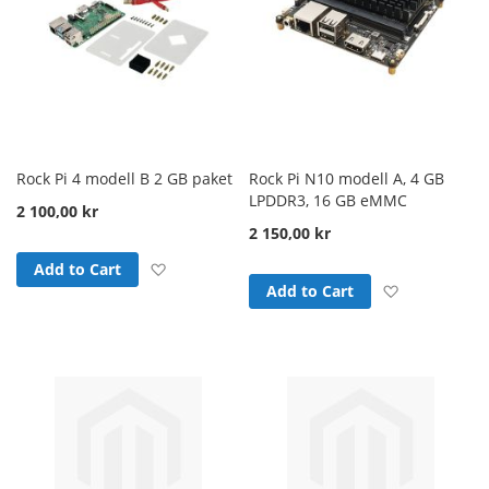
Rock Pi 4 modell B 2 GB paket
Rock Pi N10 modell A, 4 GB
LPDDR3, 16 GB eMMC
2 100,00 kr
2 150,00 kr
Add to Wish List
Add to Cart
Add to Wish
Add to Cart