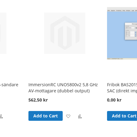
t
List
V-sändare
ImmersionRC UNO5800v2 5,8 GHz
Fribok BAS2015
AV-mottagare (dubbel output)
SAC (direkt im
562,50 kr
0,00 kr
d
Add
Add
Add
Add to Cart
Add to Cart
to
to
to