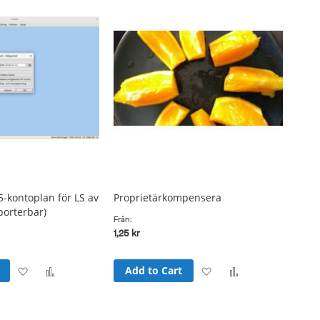
List
-kontoplan för LS av
Proprietärkompensera
porterbar)
Från
1,25 kr
Add
Add
Add
Add
Add to Cart
to
to
to
to