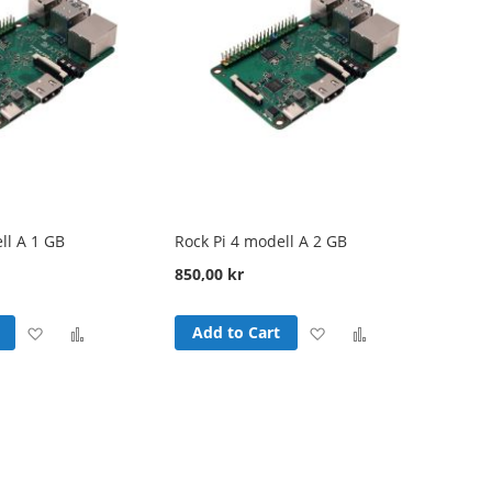
ll A 1 GB
Rock Pi 4 modell A 2 GB
850,00 kr
Add
Add
Add
Add
Add to Cart
to
to
to
to
Wish
Compare
Wish
Compare
List
List