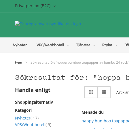
Hoppa
Språk/Vy
Privatperson (B2C)
till
innehållet
Nyheter
VPS/Webbhotell
Tjänster
Prylar
Bö
Sökresultat för: 'hoppa bumboo toapapper av bambu 24 rock'
Hem
Sökresultat för: 'hoppa 
Visa
Handla enligt
Rutnät
Listvy
Artikla
som
Shoppingalternativ
Kategori
Menade du
artikel
Nyheter
17
happy bumboo toapappe
artikel
VPS/Webbhotell
9