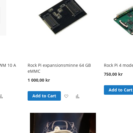
PWM 10 A
Rock Pi expansionsminne 64 GB
Rock Pi 4 mode
eMMC
750,00 kr
1 000,00 kr
Add to Cart
d
Add
Add
Add
Add to Cart
to
to
to
sh
Compare
Wish
Compare
t
List