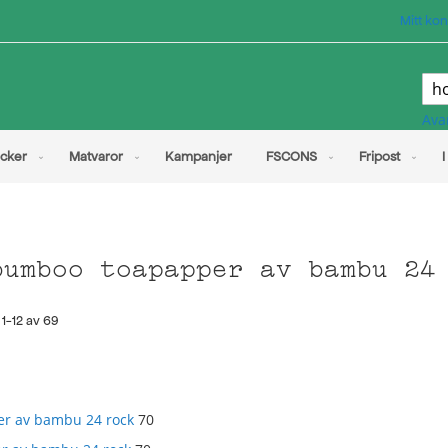
Mitt kon
Sök
Ava
cker
Matvaror
Kampanjer
FSCONS
Fripost
I
bumboo toapapper av bambu 24
r
1
-
12
av
69
r av bambu 24 rock
70