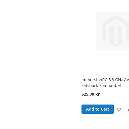
Lis
ImmersionRC 5,8 GHz A
Fatshark-kompatibel
625,00 kr
Ad
Add to Cart
to