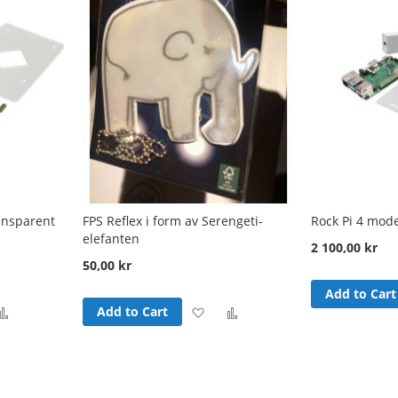
ransparent
FPS Reflex i form av Serengeti-
Rock Pi 4 mode
elefanten
2 100,00 kr
50,00 kr
Add to Cart
d
Add
Add
Add
Add to Cart
to
to
to
sh
Compare
Wish
Compare