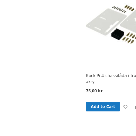
Rock Pi 4-chassilåda i t
akryl
75,00 kr
Ad
Add to Cart
to
Wi