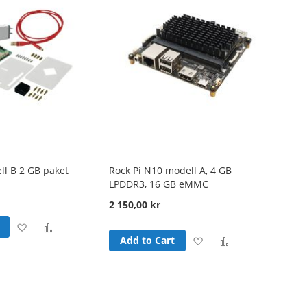
ll B 2 GB paket
Rock Pi N10 modell A, 4 GB
LPDDR3, 16 GB eMMC
2 150,00 kr
Add
Add
Add
Add
Add to Cart
to
to
to
to
Wish
Compare
Wish
Compare
List