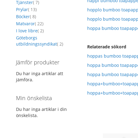
happi bumboo toapappe
artikel
Tjänster
7
artikel
Prylar
13
hopplo bumboo toapapp
artikel
Böcker
8
hopplo bumboo toapapp
artikel
Matvaror
22
hoppa bumboo toapappe
artikel
I love libre
2
Göteborgs
artikel
utbildningssyndikat
2
Relaterade sökord
hoppas bumboo toapapp
Jämför produkter
hoppa bumboo toapapp
Du har inga artiklar att
hoppa bumboo toapappe
jämföra.
hoppa+bumboo+toapap
hoppa+bumboo+toapap
Min önskelista
Du har inga artiklar i din
önskelista.