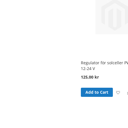
Regulator för solceller 
12-24 V
125,00 kr
Ad
Add to Cart
to
Wi
Lis