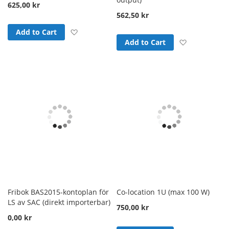
625,00 kr
562,50 kr
Add to Wish List
Add to Cart
Add to Wish
Add to Cart
Fribok BAS2015-kontoplan för
Co-location 1U (max 100 W)
LS av SAC (direkt importerbar)
750,00 kr
0,00 kr