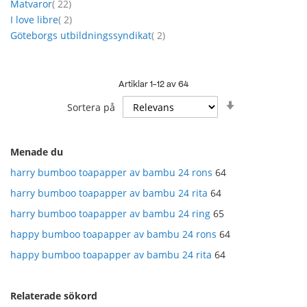
artikel
Matvaror
22
artikel
I love libre
2
artikel
Göteborgs utbildningssyndikat
2
Artiklar
1
-
12
av
64
Sätt
Sortera på
stigande
sortering
Menade du
harry bumboo toapapper av bambu 24 rons
64
harry bumboo toapapper av bambu 24 rita
64
harry bumboo toapapper av bambu 24 ring
65
happy bumboo toapapper av bambu 24 rons
64
happy bumboo toapapper av bambu 24 rita
64
Relaterade sökord