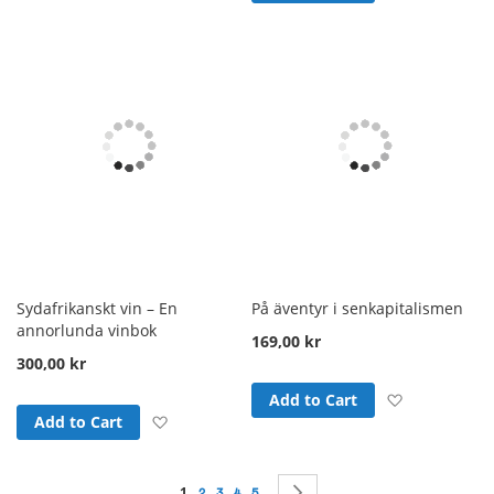
Sydafrikanskt vin – En
På äventyr i senkapitalismen
annorlunda vinbok
169,00 kr
300,00 kr
Add to Wish
Add to Cart
Add to Wish List
Add to Cart
Page
You're currently reading page
1
Page
Page
Page
Page
Page
Nästa
2
3
4
5