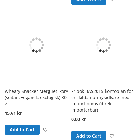
Wheaty Snacker Merguez-korv
Fribok BAS2015-kontoplan för
(seitan, vegansk, ekologisk) 30
enskilda näringsidkare med
g
importmoms (direkt
importerbar)
15,61 kr
0,00 kr
Add to Wish List
Add to Cart
Add to Wish
Add to Cart