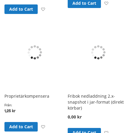
Add to Wish
Add to Cart
Add to Wish List
Add to Cart
Proprietärkompensera
Fribok nedladdning 2.x-
snapshot i jar-format (direkt
Från
körbar)
1,25 kr
0,00 kr
Add to Wish List
Add to Cart
Add to Wish
Add to Cart