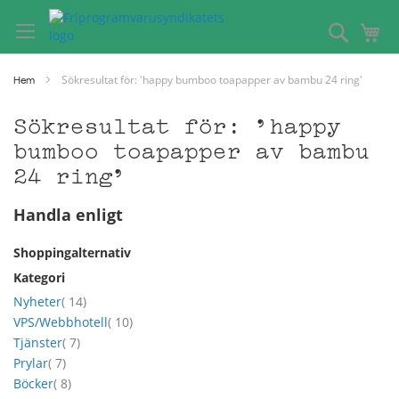
Hoppa
till
Sök
Mi
innehållet
Sökresultat för: 'happy bumboo toapapper av bambu 24 ring'
Hem
Sökresultat för: 'happy
bumboo toapapper av bambu
24 ring'
Handla enligt
Shoppingalternativ
Kategori
artikel
Nyheter
14
artikel
VPS/Webbhotell
10
artikel
Tjänster
7
artikel
Prylar
7
artikel
Böcker
8