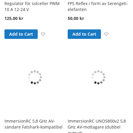
Regulator för solceller PWM
FPS Reflex i form av Serengeti-
10 A 12-24 V
elefanten
125,00 kr
50,00 kr
Add to Wish List
Add to Wish
Add to Cart
Add to Cart
ImmersionRC 5,8 GHz AV-
ImmersionRC UNO5800v2 5,8
sändare Fatshark-kompatibel
GHz AV-mottagare (dubbel
output)